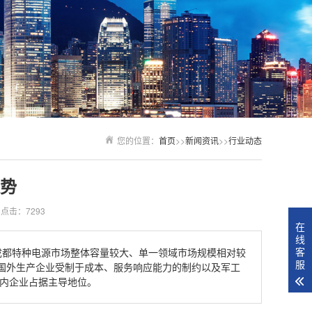
您的位置：
首页
>>
新闻资讯
>>
行业动态
势
点击：7293
在
线
客
:成都特种电源市场整体容量较大、单一领域市场规模相对较
服
国外生产企业受制于成本、服务响应能力的制约以及军工
国内企业占据主导地位。